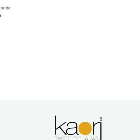
antie
n