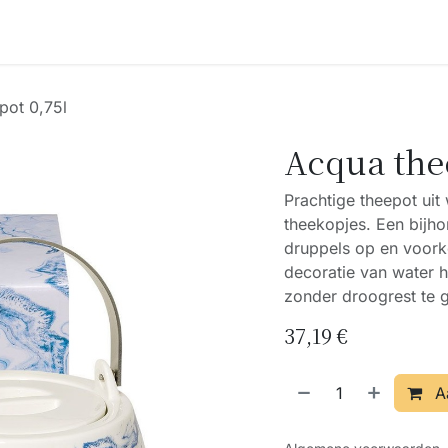
Accessoires
Blogs
Workshops
Over ons
pot 0,75l
Acqua the
Prachtige theepot uit
theekopjes. Een bijh
druppels op en voork
decoratie van water h
zonder droogrest te 
37,19
€
A