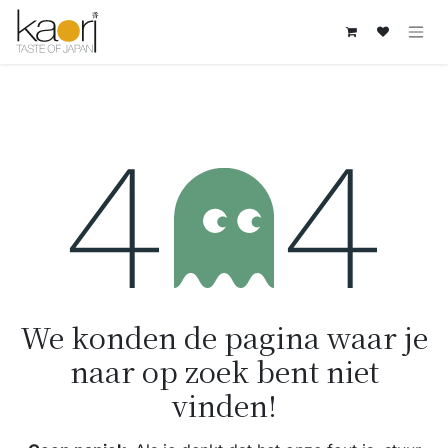
Overslaan naar inhoud
Fout 404
We konden de pagina waar je
naar op zoek bent niet
vinden!