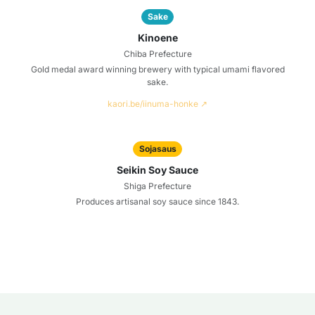
Sake
Kinoene
Chiba Prefecture
Gold medal award winning brewery with typical umami flavored
sake.
kaori.be/iinuma-honke ↗
Sojasaus
Seikin Soy Sauce
Shiga Prefecture
Produces artisanal soy sauce since 1843.