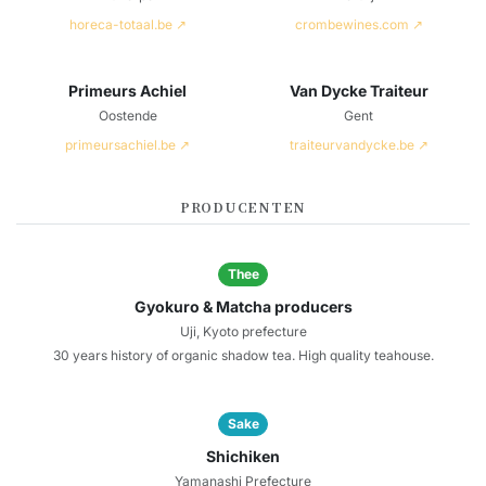
horeca-totaal.be ↗
crombewines.com ↗
Primeurs Achiel
Van Dycke Traiteur
Oostende
Gent
primeursachiel.be ↗
traiteurvandycke.be ↗
PRODUCENTEN
Thee
Gyokuro & Matcha producers
Uji, Kyoto prefecture
30 years history of organic shadow tea. High quality teahouse.
Sake
Shichiken
Yamanashi Prefecture