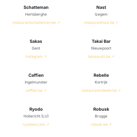
Schatteman
Nast
Hertsberghe
Izegem
restaurantschatteman.be ↗
restaurantnast.be ↗
Sakas
Takai Bar
Gent
Nieuwpoort
instagram ↗
takaisushi.be ↗
Caffien
Rebelle
Ingelmunster
Kortrijk
caffien.be ↗
restaurantrebelle.be ↗
Ryodo
Robusk
Hollericht (LU)
Brugge
ryodoes.com ↗
robusk.be ↗