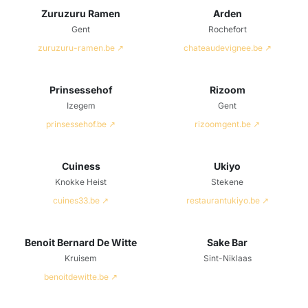
Zuruzuru Ramen
Arden
Gent
Rochefort
zuruzuru-ramen.be ↗
chateaudevignee.be ↗
Prinsessehof
Rizoom
Izegem
Gent
prinsessehof.be ↗
rizoomgent.be ↗
Cuiness
Ukiyo
Knokke Heist
Stekene
cuines33.be ↗
restaurantukiyo.be ↗
Benoit Bernard De Witte
Sake Bar
Kruisem
Sint-Niklaas
benoitdewitte.be ↗