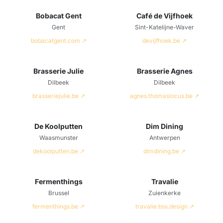
Bobacat Gent
Café de Vijfhoek
Gent
Sint-Katelijne-Waver
bobacatgent.com ↗
devijfhoek.be ↗
Brasserie Julie
Brasserie Agnes
Dilbeek
Dilbeek
brasseriejulie.be ↗
agnes.thomaslocus.be ↗
De Koolputten
Dim Dining
Waasmunster
Antwerpen
dekoolputten.be ↗
dimdining.be ↗
Fermenthings
Travalie
Brussel
Zuienkerke
fermenthings.be ↗
travalie.bss.design ↗