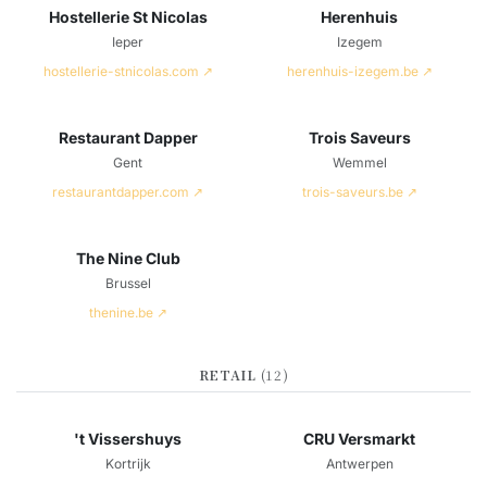
Hostellerie St Nicolas
Herenhuis
Ieper
Izegem
hostellerie-stnicolas.com ↗
herenhuis-izegem.be ↗
Restaurant Dapper
Trois Saveurs
Gent
Wemmel
restaurantdapper.com ↗
trois-saveurs.be ↗
The Nine Club
Brussel
thenine.be ↗
RETAIL
(12)
't Vissershuys
CRU Versmarkt
Kortrijk
Antwerpen