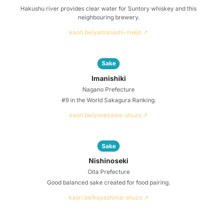
Hakushu river provides clear water for Suntory whiskey and this
neighbouring brewery.
kaori.be/yamanashi-meijo ↗
Sake
Imanishiki
Nagano Prefecture
#9 in the World Sakagura Ranking.
kaori.be/yonezawa-shuzo ↗
Sake
Nishinoseki
Oita Prefecture
Good balanced sake created for food pairing.
kaori.be/kayashima-shuzo ↗