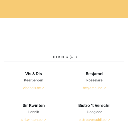
HORECA
(41)
Vis & Dis
Besjamel
Keerbergen
Roeselare
visendis.be ↗
besjamel.be ↗
Sir Kwinten
Bistro 't Verschil
Lennik
Hooglede
sirkwinten.be ↗
bistrotverschil.be ↗