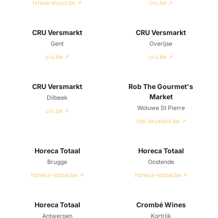
tvissershuys.be ↗
cru.be ↗
CRU Versmarkt
CRU Versmarkt
Gent
Overijse
cru.be ↗
cru.be ↗
CRU Versmarkt
Rob The Gourmet's
Market
Dilbeek
Woluwe St Pierre
cru.be ↗
rob-brussels.be ↗
Horeca Totaal
Horeca Totaal
Brugge
Oostende
horeca-totaal.be ↗
horeca-totaal.be ↗
Horeca Totaal
Crombé Wines
Antwerpen
Kortrijk