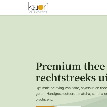
Overslaan naar inhoud
Shop
Thee
Sake
Spices
Premium thee 
rechtstreeks u
Optimale beleving van sake, sojasaus en the
genot. Handgeselecteerde matcha, sencha en
producent.