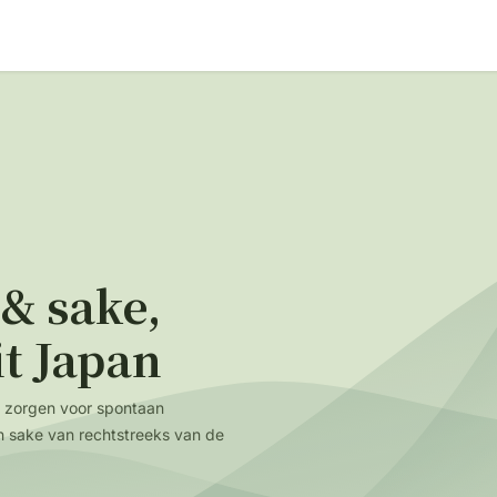
Accessoires
Blogs
Workshops
Over ons
& sake,
it Japan
e zorgen voor spontaan
 sake van rechtstreeks van de