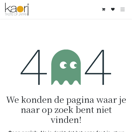
Overslaan naar inhoud
Fout 404
We konden de pagina waar je
naar op zoek bent niet
vinden!