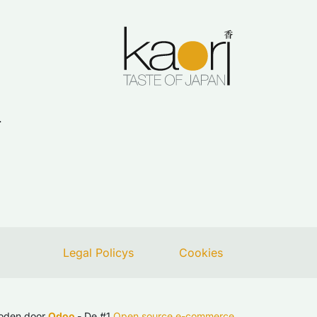
.
Legal Policys
Cookies
oden door
Odoo
- De #1
Open source e-commerce