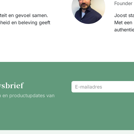
Founder
iteit en gevoel samen.
Joost st
heid en beleving geeft
Met een 
authenti
sbrief
en en productupdates van