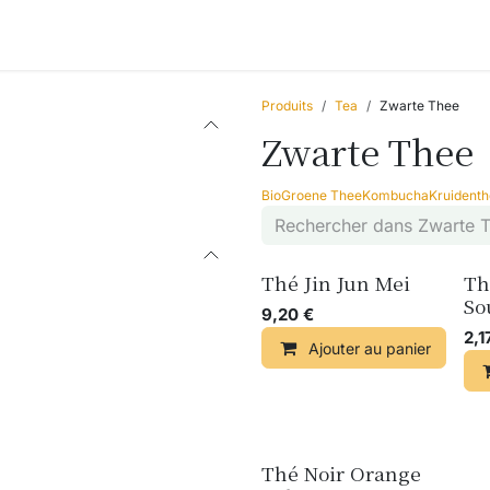
Accessories
Blogs
Ateliers
Qui sommes-nous ?
Produits
Tea
Zwarte Thee
Zwarte Thee
Bio
Groene Thee
Kombucha
Kruident
Thé Jin Jun Mei
Th
So
9,20
€
2,1
Ajouter au panier
Thé Noir Orange