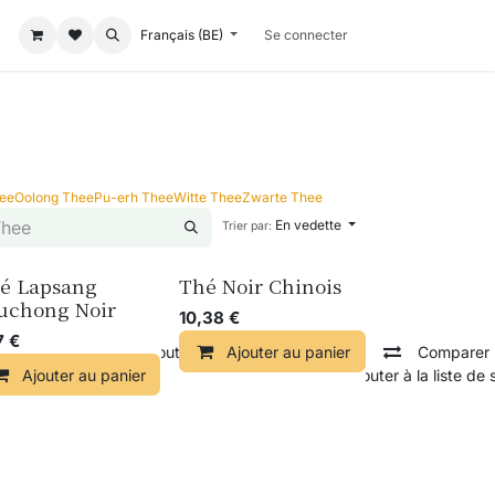
Français (BE)
Se connecter
hee
Oolong Thee
Pu-erh Thee
Witte Thee
Zwarte Thee
En vedette
Trier par:
é Lapsang
Thé Noir Chinois
uchong Noir
10,38
€
7
€
Comparer
Ajouter à la liste de souhaits
Ajouter au panier
Comparer
Ajouter au panier
Comparer
Ajouter à la liste de