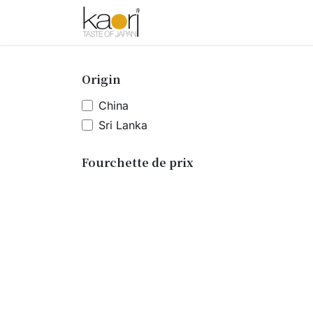
Se rendre au contenu
Boutique
Thé
Saké
Épices
Origin
China
Sri Lanka
Fourchette de prix