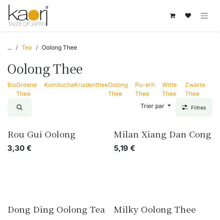
Se rendre au contenu
...
Tea
Oolong Thee
Oolong Thee
Bio
Groene
Kombucha
Kruidenthee
Oolong
Pu-erh
Witte
Zwarte
Thee
Thee
Thee
Thee
Thee
Trier par
Filtres
Rou Gui Oolong
Milan Xiang Dan Cong
3,30
€
5,19
€
Dong Ding Oolong Tea
Milky Oolong Thee