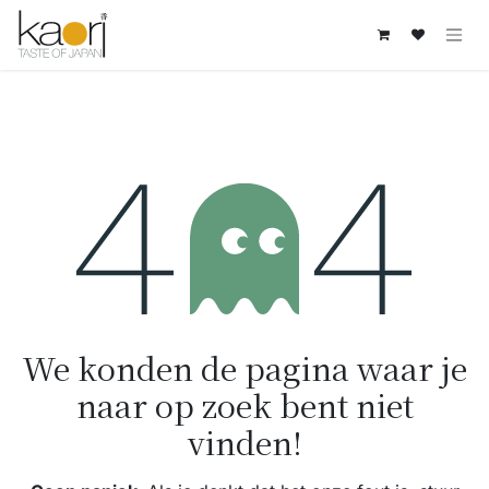
Overslaan naar inhoud
Fout 404
We konden de pagina waar je
naar op zoek bent niet
vinden!