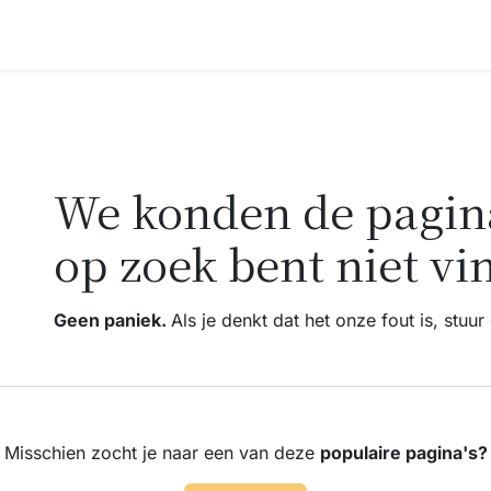
Accessoires
Blogs
Workshops
Over ons
Fout 404
We konden de pagina
op zoek bent niet vi
Geen paniek.
Als je denkt dat het onze fout is, stuu
Misschien zocht je naar een van deze
populaire pagina's?